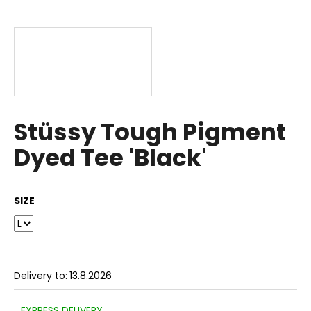
i
n
g
f
o
r
?
Stüssy Tough Pigment
Dyed Tee 'Black'
SEARCH
SIZE
W
e
Delivery to:
13.8.2026
r
e
EXPRESS DELIVERY