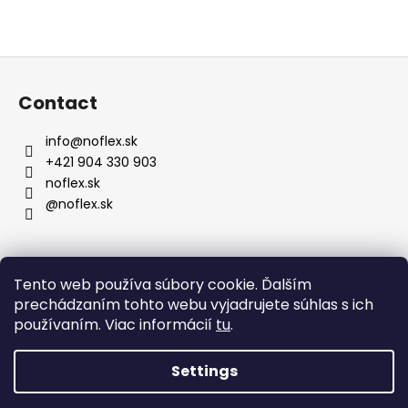
F
o
Contact
o
t
info
@
noflex.sk
e
+421 904 330 903
r
noflex.sk
@noflex.sk
Information for You
Tento web používa súbory cookie. Ďalším
prechádzaním tohto webu vyjadrujete súhlas s ich
používaním. Viac informácií
tu
.
Terms and Conditions
Privacy Policy
Settings
Created by Shoptet