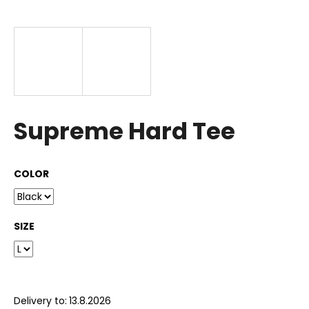
i
n
g
f
o
r
?
Supreme Hard Tee
COLOR
SEARCH
SIZE
W
e
r
e
Delivery to:
13.8.2026