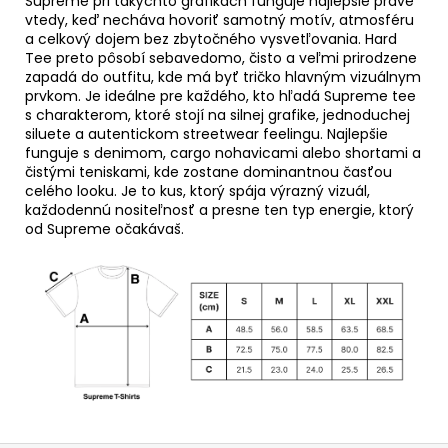
Supreme pri takýchto grafikách funguje najlepšie práve
vtedy, keď necháva hovoriť samotný motív, atmosféru
a celkový dojem bez zbytočného vysvetľovania. Hard
Tee preto pôsobí sebavedomo, čisto a veľmi prirodzene
zapadá do outfitu, kde má byť tričko hlavným vizuálnym
prvkom. Je ideálne pre každého, kto hľadá Supreme tee
s charakterom, ktoré stojí na silnej grafike, jednoduchej
siluete a autentickom streetwear feelingu. Najlepšie
funguje s denimom, cargo nohavicami alebo shortami a
čistými teniskami, kde zostane dominantnou časťou
celého looku. Je to kus, ktorý spája výrazný vizuál,
každodennú nositeľnosť a presne ten typ energie, ktorý
od Supreme očakávaš.