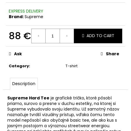
c
o
EXPRESS DELIVERY
m
Brand:
Supreme
m
e
88 €
n
ADD TO CART
d
Measure
price:
Ask
Share
Category
:
T-shirt
Description
Supreme Hard Tee
je grafické tričko, ktoré pôsobí
priamo, surovo a presne v duchu estetiky, na ktorej si
Supreme vybudovalo svoju identitu. Už samotný názov
naznačuje tvrdší vizuálny prístup, vďaka čomu tento
model nepôsobí ako obyčajné basic tee, ale ako kus s
jasným postojom a výraznou streetwear energiou.