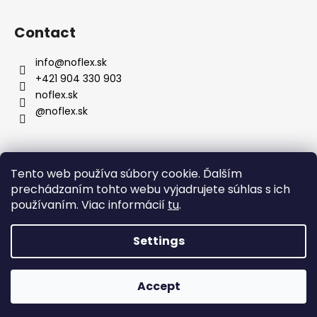
F
o
Contact
o
t
info
@
noflex.sk
e
+421 904 330 903
r
noflex.sk
@noflex.sk
Information for You
Tento web používa súbory cookie. Ďalším
prechádzaním tohto webu vyjadrujete súhlas s ich
používaním. Viac informácií
tu
.
Terms and Conditions
Privacy Policy
Settings
Created by Shoptet
Accept
Copyright 2026
NOFLEX s.r.o.
. All rights reserved.